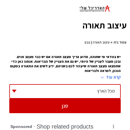
צוב תאורה
בית
» עיצוב תאורה | צבע
 בוודאי מי שתוהה, מדוע צריך מעצב תאורה אם יש כבר מעצב פנים.
כן מעבר לעניין של היופי, יש גם את העניין של הבריאות. אנחנו כאן כדי
מצאו מעצב תאורה שיעזור לכם בשניהם, ידע לשים את התאורה במקום
כון, למראה ולבריאות
רא עוד
עיצוב תאורה זה לא עניין של מה ובכך. כל מי שעובד במשרד עם מחשב 10 שעות
ממה, או נמצא בבית, קורא או מסתכל על טלוויזיה כמה שעות ביום , יודע איזו
פעה יש לתאורה על העיניים שלו. זו הסיבה שמתוך
עיצוב פנים
צמח לו תחום של
מכל הארץ
צוב תאורה, מעצב שמציע היכן לשים את התאורה, באיזו כמות ובאיזו צורה.
שפעה שלו על הבית יכולה להיות עצומה
סנן
יפים להצבת תאורה
תדאגו לא להציב תאורה מסנוורת בחדרי ילדים
תוודאו שהתאורה נמצאת במקום שילד לא יכול להגיע אליה