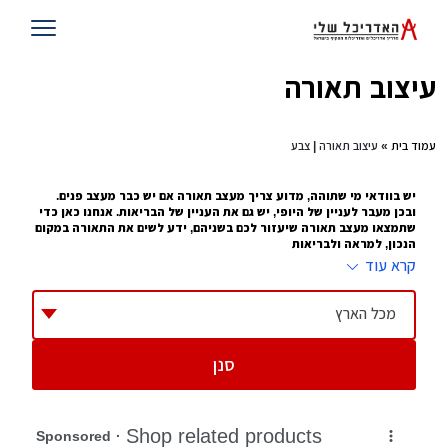
עיצוב תאורה
עמוד בית
» עיצוב תאורה | צבע
יש בוודאי מי שתוהה, מדוע צריך מעצב תאורה אם יש כבר מעצב פנים.
ובכן מעבר לעניין של היופי, יש גם את העניין של הבריאות. אנחנו כאן כדי
שתמצאו מעצב תאורה שיעזור לכם בשניהם, ידע לשים את התאורה במקום
הנכון, למראה ולבריאות
קרא עוד
עיצוב תאורה זה לא עניין של מה ובכך. כל מי שעובד במשרד עם מחשב 10 שעות
ביממה, או נמצא בבית, קורא או מסתכל על טלוויזיה כמה שעות ביום , יודע איזו
השפעה יש לתאורה על העיניים שלו. זו הסיבה שמתוך
עיצוב פנים
צמח לו תחום של
מכל הארץ
עיצוב תאורה, מעצב שמציע היכן לשים את התאורה, באיזו כמות ובאיזו צורה.
ההשפעה שלו על הבית יכולה להיות עצומה
סנן
טיפים להצבת תאורה
תדאגו לא להציב תאורה מסנוורת בחדרי ילדים
תוודאו שהתאורה נמצאת במקום שילד לא יכול להגיע אליה