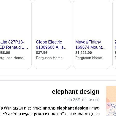
רות
צאו עשרות מעצבי תאורה מכל רחבי הארץ. בנוסף תמצאו מאמרים בתחום, טיפים לתאורה נכונה, אפ
ת מודרני
ון קטן
י בניין
ירת קבלן
ויות
elephant design
יום כיפורים 25/1 חולון
סטודיו elephant design מתמחה באדריכלות ועיצוב ח
וילות, פנטהאוזים וכיוצ"ב. הסטודיו מאמין בהקשבה מלאה לצורכ