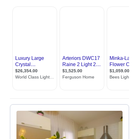
תוודאו שיש תאורה מספקת לקריאה ליד השולחן וליד המיטה
אם יש אור טבעי, תוודאו שאתם מתקינים מעט תאורה
פלורסנט לוקח פחות חשמל מתאורה רגילה
אנחנו באתר אדריכל שלי, שמחים לעזור לכם למצוא מעצב תאורה. כאן תמצאו
עשרות מעצבי תאורה מכל רחבי הארץ. בנוסף תמצאו מאמרים בתחום, טיפים
לתאורה נכונה, אפשרות לשלוח שאלות למומחים וכן טופס יצירת קשר עם מעצבי
תאורה, ללא עלות וללא התחייבות