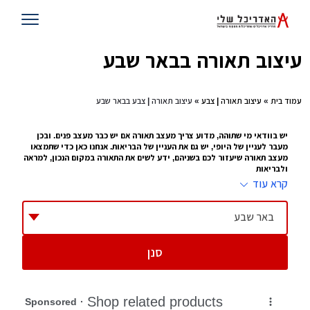
עיצוב תאורה בבאר שבע
עמוד בית
»
עיצוב תאורה | צבע
» עיצוב תאורה | צבע בבאר שבע
יש בוודאי מי שתוהה, מדוע צריך מעצב תאורה אם יש כבר מעצב פנים. ובכן
מעבר לעניין של היופי, יש גם את העניין של הבריאות. אנחנו כאן כדי שתמצאו
מעצב תאורה שיעזור לכם בשניהם, ידע לשים את התאורה במקום הנכון, למראה
ולבריאות
קרא עוד
עיצוב תאורה זה לא עניין של מה ובכך. כל מי שעובד במשרד עם מחשב 10 שעות
ביממה, או נמצא בבית, קורא או מסתכל על טלוויזיה כמה שעות ביום , יודע איזו
השפעה יש לתאורה על העיניים שלו. זו הסיבה שמתוך
עיצוב פנים
צמח לו תחום של
באר שבע
עיצוב תאורה, מעצב שמציע היכן לשים את התאורה, באיזו כמות ובאיזו צורה.
ההשפעה שלו על הבית יכולה להיות עצומה
סנן
טיפים להצבת תאורה
תדאגו לא להציב תאורה מסנוורת בחדרי ילדים
תוודאו שהתאורה נמצאת במקום שילד לא יכול להגיע אליה