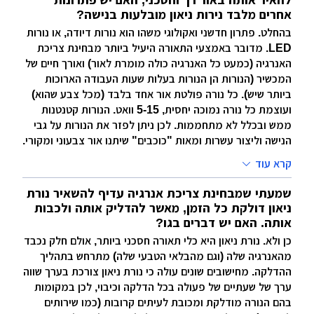
אחרים מלבד נירות ניאון מובלעות בנישה?
בהחלט. פתרון חדשני ואקולוגי משהו הוא נורות דיודה, או נורות
LED. מדובר באמצעי התאורה היעיל ביותר מבחינת צריכת
האנרגיה (כמעט כל האנרגיה כולה מומרת לאור) ואורך חיים של
המכשיר (הנורות הן הנורות בעלות שעות העבודה הארוכות
ביותר שיש). כל נורה פולטת אור אחד בלבד (מכל צבע שהוא)
ועוצמת כל נורה נמוכה יחסית, 5-15 וואט. הנורות קטנטנות
ממש ובכלל לא מתחממות. לכן ניתן לפזר את הנורות על גבי
הנישה וליצור עשרות ומאות "כוכבים" שיתנו אור צבעוני ומקורי.
קרא עוד
שמעתי שמבחינת צריכת אנרגיה עדיף להשאיר נורת
ניאון דולקת כל הזמן, מאשר להדליק אותה ולכבות
אותה. האם יש דברים בגו?
כן ולא. נורת ניאון היא כלי תאורה חסכני ביותר, אולם חלק נכבד
מהאנרגיה שלה (וגם מהבלאי הטבעי שלה) מתרחש בתהליך
ההדלקה. מחישובים שונים עולה כי נורת ניאון צורכת בערך שווה
ערך של שעתיים של פעולה בכל הדלקה וכיבוי, לכן במקומות
בהם הנורה מודלקת ומכובת לעיתים קרובות (כמו שירותים