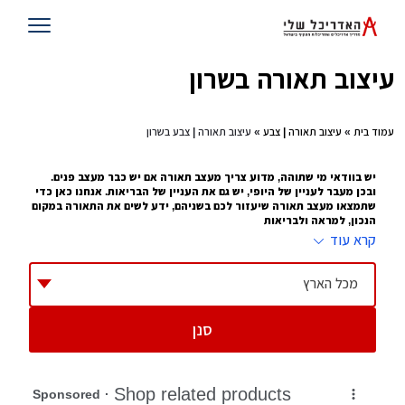
עיצוב תאורה בשרון
עמוד בית
»
עיצוב תאורה | צבע
» עיצוב תאורה | צבע בשרון
יש בוודאי מי שתוהה, מדוע צריך מעצב תאורה אם יש כבר מעצב פנים.
ובכן מעבר לעניין של היופי, יש גם את העניין של הבריאות. אנחנו כאן כדי
שתמצאו מעצב תאורה שיעזור לכם בשניהם, ידע לשים את התאורה במקום
הנכון, למראה ולבריאות
קרא עוד
עיצוב תאורה זה לא עניין של מה ובכך. כל מי שעובד במשרד עם מחשב 10 שעות
ביממה, או נמצא בבית, קורא או מסתכל על טלוויזיה כמה שעות ביום , יודע איזו
השפעה יש לתאורה על העיניים שלו. זו הסיבה שמתוך
עיצוב פנים
צמח לו תחום של
מכל הארץ
עיצוב תאורה, מעצב שמציע היכן לשים את התאורה, באיזו כמות ובאיזו צורה.
ההשפעה שלו על הבית יכולה להיות עצומה
סנן
טיפים להצבת תאורה
תדאגו לא להציב תאורה מסנוורת בחדרי ילדים
תוודאו שהתאורה נמצאת במקום שילד לא יכול להגיע אליה