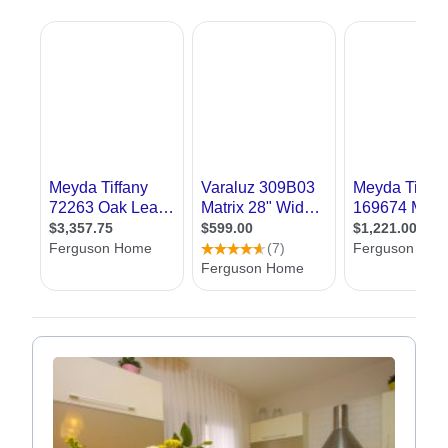
תוודאו שיש תאורה מספקת לקריאה ליד השולחן וליד המיטה
אם יש אור טבעי, תוודאו שאתם מתקינים מעט תאורה
פלורסנט לוקח פחות חשמל מתאורה רגילה
אנחנו באתר אדריכל שלי, שמחים לעזור לכם למצוא מעצב תאורה. כאן תמצאו
עשרות מעצבי תאורה מכל רחבי הארץ. בנוסף תמצאו מאמרים בתחום, טיפים
לתאורה נכונה, אפשרות לשלוח שאלות למומחים וכן טופס יצירת קשר עם מעצבי
תאורה, ללא עלות וללא התחייבות
עיצוב תאורה