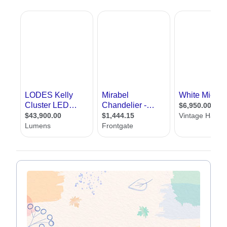
תוודאו שיש תאורה מספקת לקריאה ליד השולחן וליד המיטה
אם יש אור טבעי, תוודאו שאתם מתקינים מעט תאורה
פלורסנט לוקח פחות חשמל מתאורה רגילה
אנחנו באתר אדריכל שלי, שמחים לעזור לכם למצוא מעצב תאורה. כאן תמצאו
עשרות מעצבי תאורה מכל רחבי הארץ. בנוסף תמצאו מאמרים בתחום, טיפים
לתאורה נכונה, אפשרות לשלוח שאלות למומחים וכן טופס יצירת קשר עם מעצבי
תאורה, ללא עלות וללא התחייבות