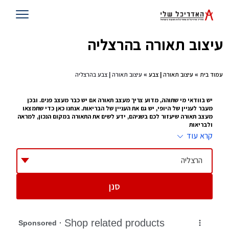
עיצוב תאורה בהרצליה
עמוד בית
»
עיצוב תאורה | צבע
» עיצוב תאורה | צבע בהרצליה
יש בוודאי מי שתוהה, מדוע צריך מעצב תאורה אם יש כבר מעצב פנים. ובכן
מעבר לעניין של היופי, יש גם את העניין של הבריאות. אנחנו כאן כדי שתמצאו
מעצב תאורה שיעזור לכם בשניהם, ידע לשים את התאורה במקום הנכון, למראה
ולבריאות
קרא עוד
עיצוב תאורה זה לא עניין של מה ובכך. כל מי שעובד במשרד עם מחשב 10 שעות
ביממה, או נמצא בבית, קורא או מסתכל על טלוויזיה כמה שעות ביום , יודע איזו
השפעה יש לתאורה על העיניים שלו. זו הסיבה שמתוך
עיצוב פנים
צמח לו תחום של
הרצליה
עיצוב תאורה, מעצב שמציע היכן לשים את התאורה, באיזו כמות ובאיזו צורה.
ההשפעה שלו על הבית יכולה להיות עצומה
סנן
טיפים להצבת תאורה
תדאגו לא להציב תאורה מסנוורת בחדרי ילדים
תוודאו שהתאורה נמצאת במקום שילד לא יכול להגיע אליה