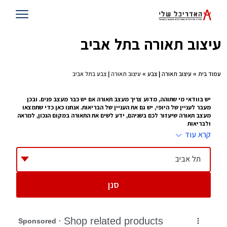
עיצוב תאורה בתל אביב
עמוד בית
»
עיצוב תאורה | צבע
» עיצוב תאורה | צבע בתל אביב
יש בוודאי מי שתוהה, מדוע צריך מעצב תאורה אם יש כבר מעצב פנים. ובכן
מעבר לעניין של היופי, יש גם את העניין של הבריאות. אנחנו כאן כדי שתמצאו
מעצב תאורה שיעזור לכם בשניהם, ידע לשים את התאורה במקום הנכון, למראה
ולבריאות
קרא עוד
עיצוב תאורה זה לא עניין של מה ובכך. כל מי שעובד במשרד עם מחשב 10 שעות
ביממה, או נמצא בבית, קורא או מסתכל על טלוויזיה כמה שעות ביום , יודע איזו
השפעה יש לתאורה על העיניים שלו. זו הסיבה שמתוך
עיצוב פנים
צמח לו תחום של
תל אביב
עיצוב תאורה, מעצב שמציע היכן לשים את התאורה, באיזו כמות ובאיזו צורה.
ההשפעה שלו על הבית יכולה להיות עצומה
סנן
טיפים להצבת תאורה
תדאגו לא להציב תאורה מסנוורת בחדרי ילדים
תוודאו שהתאורה נמצאת במקום שילד לא יכול להגיע אליה