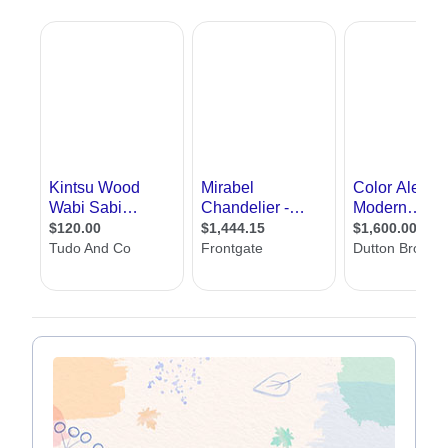
תוודאו שיש תאורה מספקת לקריאה ליד השולחן וליד המיטה
אם יש אור טבעי, תוודאו שאתם מתקינים מעט תאורה
פלורסנט לוקח פחות חשמל מתאורה רגילה
אנחנו באתר אדריכל שלי, שמחים לעזור לכם למצוא מעצב תאורה. כאן תמצאו
עשרות מעצבי תאורה מכל רחבי הארץ. בנוסף תמצאו מאמרים בתחום, טיפים
לתאורה נכונה, אפשרות לשלוח שאלות למומחים וכן טופס יצירת קשר עם מעצבי
תאורה, ללא עלות וללא התחייבות