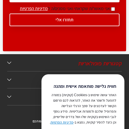
אני מאשר/ת שקראתי ואני מסכים/ה ל
מדיניות הפרטיות
קטגוריות פופולאריות
תוכן מומלץ
חווית גלישה מותאמת אישית ומהנה
האתר עושה שימוש ב-Cookies (קוקיות) במטרה
כללי
לתפעל ולשפר את האתר, להראות לכם פרסום
הקשור לעדכונים על סמך הרגלי הגלישה
והפרופיל שלכם ולמטרות אנליטיות. מידע נוסף
לגבי השימוש בקוקיות שלו ושל צדדים שלישיים,
צריכים ייעוץ מהמקצוענים שלנו? נשמח לעמוד לרשותכם
וכן כיצד להסיר קוקיות, נמצא ב-
מדיניות הפרטיות
.
073-7540442