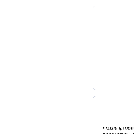
פט וקו עיצובי •