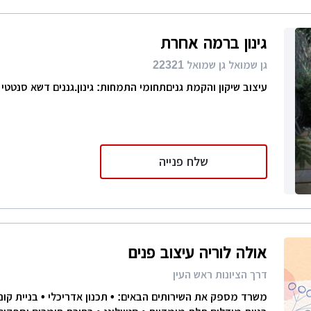
גינון ברמה אחרת
גן שמואל גן שמואל 22321
עיצוב שיקון והקמת גניםתחומי התמחות: גינון.גננים דשא סנטטי
שלח פנייה
אולה לוריה עיצוב פנים
דרך הציונות ראש העין
משרד מספק את השירותים הבאים: • תכנון אדריכלי • בניית קונס