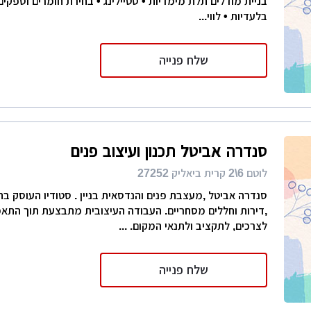
בניית מודלים תלת מימדיות • סטיילינג • בחירת חומרים וספקים 
בלעדיות • לווי...
שלח פנייה
סנדרה אביטל תכנון ועיצוב פנים
לוטם 6\2 קרית ביאליק 27252
סנדרה אביטל ,מעצבת פנים והנדסאית בניין . סטודיו העוסק בתכ
,דירות וחללים מסחריים. העבודה העיצובית מתבצעת תוך התא
לצרכים, לתקציב ולתנאי המקום. ...
שלח פנייה