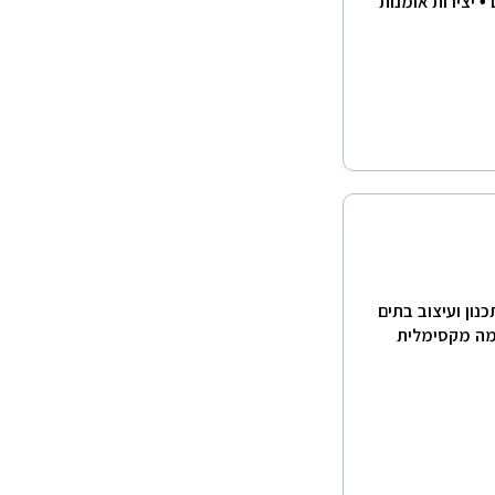
• יצירות אומנות
נון ועיצוב בתים
מה מקסימלית