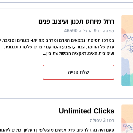
רחל מיוחס תכנון ועיצוב פנים
מצפה ים 9 הרצליה 46590
במרכז תפיסתי נמצאים האדם ומרחב מחייתו- מגורים וסביבת עב
עדין של החומר,הצורה,הצבע והמרקם יוצרים שלמות תכנונית
ועיצובית.האינטראקציה המשולשת בין...
שלח פנייה
Unlimited Clicks
רמז 3 עפולה
פעם היה נהוג לחשוב שרק אנשים מהאלפיון העליון יכולים ליהנות