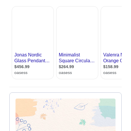
תוודאו שיש תאורה מספקת לקריאה ליד השולחן וליד המיטה
אם יש אור טבעי, תוודאו שאתם מתקינים מעט תאורה
פלורסנט לוקח פחות חשמל מתאורה רגילה
אנחנו באתר אדריכל שלי, שמחים לעזור לכם למצוא מעצב תאורה. כאן תמצאו
עשרות מעצבי תאורה מכל רחבי הארץ. בנוסף תמצאו מאמרים בתחום, טיפים
לתאורה נכונה, אפשרות לשלוח שאלות למומחים וכן טופס יצירת קשר עם מעצבי
תאורה, ללא עלות וללא התחייבות