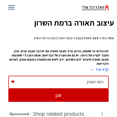
עיצוב תאורה ברמת השרון
עמוד בית
»
עיצוב תאורה | צבע
» עיצוב תאורה | צבע ברמת השרון
יש בוודאי מי שתוהה, מדוע צריך מעצב תאורה אם יש כבר מעצב פנים. ובכן
מעבר לעניין של היופי, יש גם את העניין של הבריאות. אנחנו כאן כדי שתמצאו
מעצב תאורה שיעזור לכם בשניהם, ידע לשים את התאורה במקום הנכון, למראה
ולבריאות
קרא עוד
עיצוב תאורה זה לא עניין של מה ובכך. כל מי שעובד במשרד עם מחשב 10 שעות
ביממה, או נמצא בבית, קורא או מסתכל על טלוויזיה כמה שעות ביום , יודע איזו
השפעה יש לתאורה על העיניים שלו. זו הסיבה שמתוך
עיצוב פנים
צמח לו תחום של
רמת השרון
עיצוב תאורה, מעצב שמציע היכן לשים את התאורה, באיזו כמות ובאיזו צורה.
ההשפעה שלו על הבית יכולה להיות עצומה
סנן
טיפים להצבת תאורה
תדאגו לא להציב תאורה מסנוורת בחדרי ילדים
תוודאו שהתאורה נמצאת במקום שילד לא יכול להגיע אליה