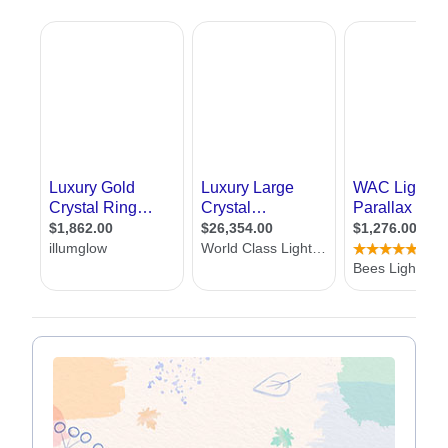
תוודאו שיש תאורה מספקת לקריאה ליד השולחן וליד המיטה
אם יש אור טבעי, תוודאו שאתם מתקינים מעט תאורה
פלורסנט לוקח פחות חשמל מתאורה רגילה
אנחנו באתר אדריכל שלי, שמחים לעזור לכם למצוא מעצב תאורה. כאן תמצאו
עשרות מעצבי תאורה מכל רחבי הארץ. בנוסף תמצאו מאמרים בתחום, טיפים
לתאורה נכונה, אפשרות לשלוח שאלות למומחים וכן טופס יצירת קשר עם מעצבי
תאורה, ללא עלות וללא התחייבות