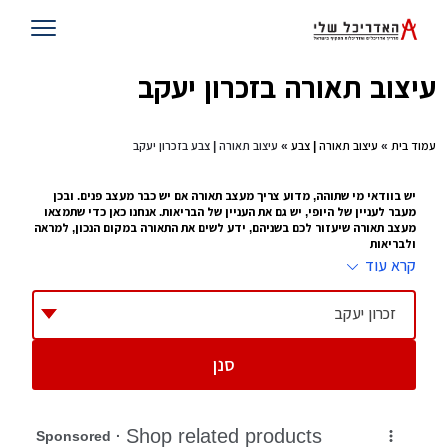
עיצוב תאורה בזכרון יעקב
עמוד בית
»
עיצוב תאורה | צבע
» עיצוב תאורה | צבע בזכרון יעקב
יש בוודאי מי שתוהה, מדוע צריך מעצב תאורה אם יש כבר מעצב פנים. ובכן
מעבר לעניין של היופי, יש גם את העניין של הבריאות. אנחנו כאן כדי שתמצאו
מעצב תאורה שיעזור לכם בשניהם, ידע לשים את התאורה במקום הנכון, למראה
ולבריאות
קרא עוד
עיצוב תאורה זה לא עניין של מה ובכך. כל מי שעובד במשרד עם מחשב 10 שעות
ביממה, או נמצא בבית, קורא או מסתכל על טלוויזיה כמה שעות ביום , יודע איזו
השפעה יש לתאורה על העיניים שלו. זו הסיבה שמתוך
עיצוב פנים
צמח לו תחום של
זכרון יעקב
עיצוב תאורה, מעצב שמציע היכן לשים את התאורה, באיזו כמות ובאיזו צורה.
ההשפעה שלו על הבית יכולה להיות עצומה
סנן
טיפים להצבת תאורה
תדאגו לא להציב תאורה מסנוורת בחדרי ילדים
תוודאו שהתאורה נמצאת במקום שילד לא יכול להגיע אליה