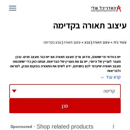
עיצוב תאורה בקדימה
עמוד בית
»
עיצוב תאורה | צבע
» עיצוב תאורה | צבע בקדימה
יש בוודאי מי שתוהה, מדוע צריך מעצב תאורה אם יש כבר מעצב פנים. ובכן
מעבר לעניין של היופי, יש גם את העניין של הבריאות. אנחנו כאן כדי שתמצאו
מעצב תאורה שיעזור לכם בשניהם, ידע לשים את התאורה במקום הנכון, למראה
ולבריאות
קרא עוד
עיצוב תאורה זה לא עניין של מה ובכך. כל מי שעובד במשרד עם מחשב 10 שעות
ביממה, או נמצא בבית, קורא או מסתכל על טלוויזיה כמה שעות ביום , יודע איזו
השפעה יש לתאורה על העיניים שלו. זו הסיבה שמתוך
עיצוב פנים
צמח לו תחום של
קדימה
עיצוב תאורה, מעצב שמציע היכן לשים את התאורה, באיזו כמות ובאיזו צורה.
ההשפעה שלו על הבית יכולה להיות עצומה
סנן
טיפים להצבת תאורה
תדאגו לא להציב תאורה מסנוורת בחדרי ילדים
תוודאו שהתאורה נמצאת במקום שילד לא יכול להגיע אליה