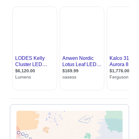
תוודאו שיש תאורה מספקת לקריאה ליד השולחן וליד המיטה
אם יש אור טבעי, תוודאו שאתם מתקינים מעט תאורה
פלורסנט לוקח פחות חשמל מתאורה רגילה
אנחנו באתר אדריכל שלי, שמחים לעזור לכם למצוא מעצב תאורה. כאן תמצאו
עשרות מעצבי תאורה מכל רחבי הארץ. בנוסף תמצאו מאמרים בתחום, טיפים
לתאורה נכונה, אפשרות לשלוח שאלות למומחים וכן טופס יצירת קשר עם מעצבי
תאורה, ללא עלות וללא התחייבות