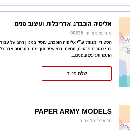
אליסיה הוכברג אדריכלות ועיצוב פנים
מודיעין מודיעין 90835
הסטודיו מנוהל ע\"י אליסיה הוכברג, עוסק במגוון רחב של עבודות
בתי מגורים פרטיים, חנויות ובתי עסק תוך מתן פתרונות אדריכלי
התמחות: עיצובפנים,...
שלח פנייה
PAPER ARMY MODELS
תל אביב תל אביב