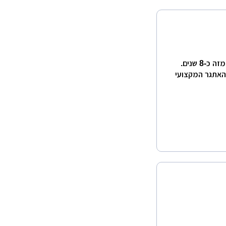
לילך שחף, הנדסאית אדריכלות ומעצבת פנים, העוסקת בתחום מזה כ-8 שנים.
האתגר המקצועי