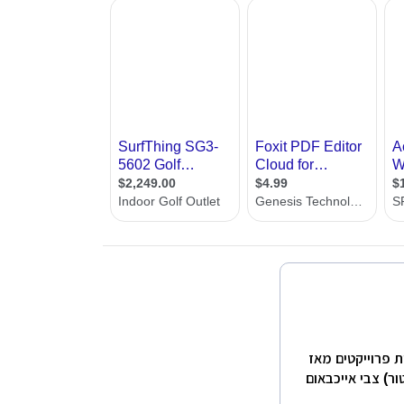
 פרוייקטים מאז
טור) צבי אייכבאום