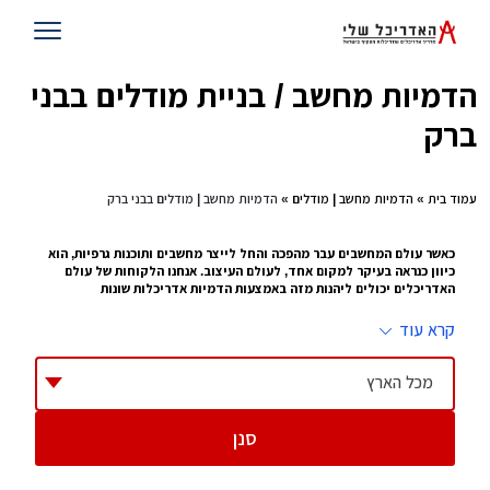
הדמיות מחשב / בניית מודלים בבני
ברק
עמוד בית
»
הדמיות מחשב | מודלים
» הדמיות מחשב | מודלים בבני ברק
כאשר עולם המחשבים עבר מהפכה והחל לייצר מחשבים ותוכנות גרפיות, הוא
כיוון כנראה בעיקר למקום אחד, לעולם העיצוב. אנחנו הלקוחות של עולם
האדריכלים יכולים ליהנות מזה באמצעות הדמיות אדריכלות שונות
על מנת להסביר מה הדמיות אדריכלות, צריך קודם ללכת אחורה ולהסביר איך פעם
קרא עוד
ייצרו מודלים של בתים ובניינים חדשים. זה היה באמצעות קרטונים וקלקרים. כל שינוי
קטן אילץ את המעצבים לבנות מחדש את המודל. זה לקח זמן, ייקר עלויות, ולא ממש
סיפק את הסחורה כיום באמצעות הדמיות אדריכלות במחשב, יכולים
מעצבי פנים
וכן
מכל הארץ
אדריכלים, לבנות מודל באמצעות תוכנות שונות, התהליך לוקח שעות אך בסופו ניתן
לראות כל קומה וקומה וגם את הסביבה של הבניין. זה מקל על האדריכלים לבנות וזה
מקל על הלקוחות לראות מה התוצר שהם יקבלו. לזה קוראים קידמה.
סנן
אנחנו באתר אדריכל שלי, מקדמים את הקידמה בברכה ומזמינים אתכם להצטרף
במסע עם עשרות בוני מודלים והדמיות אדריכלות , במסע תוכלו לקרוא מאמרים