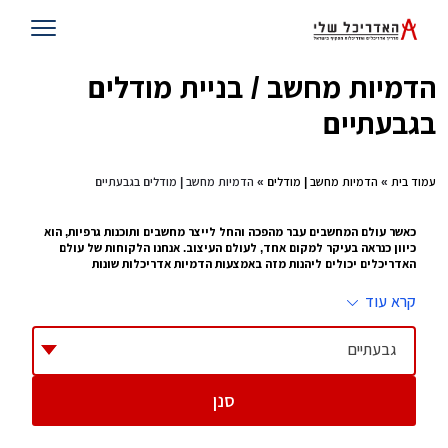
הדמיות מחשב / בניית מודלים
בגבעתיים
עמוד בית
»
הדמיות מחשב | מודלים
» הדמיות מחשב | מודלים בגבעתיים
כאשר עולם המחשבים עבר מהפכה והחל לייצר מחשבים ותוכנות גרפיות, הוא
כיוון כנראה בעיקר למקום אחד, לעולם העיצוב. אנחנו הלקוחות של עולם
האדריכלים יכולים ליהנות מזה באמצעות הדמיות אדריכלות שונות
על מנת להסביר מה הדמיות אדריכלות, צריך קודם ללכת אחורה ולהסביר איך פעם
קרא עוד
ייצרו מודלים של בתים ובניינים חדשים. זה היה באמצעות קרטונים וקלקרים. כל שינוי
קטן אילץ את המעצבים לבנות מחדש את המודל. זה לקח זמן, ייקר עלויות, ולא ממש
סיפק את הסחורה כיום באמצעות הדמיות אדריכלות במחשב, יכולים
מעצבי פנים
וכן
גבעתיים
אדריכלים, לבנות מודל באמצעות תוכנות שונות, התהליך לוקח שעות אך בסופו ניתן
לראות כל קומה וקומה וגם את הסביבה של הבניין. זה מקל על האדריכלים לבנות וזה
מקל על הלקוחות לראות מה התוצר שהם יקבלו. לזה קוראים קידמה.
סנן
אנחנו באתר אדריכל שלי, מקדמים את הקידמה בברכה ומזמינים אתכם להצטרף
במסע עם עשרות בוני מודלים והדמיות אדריכלות , במסע תוכלו לקרוא מאמרים