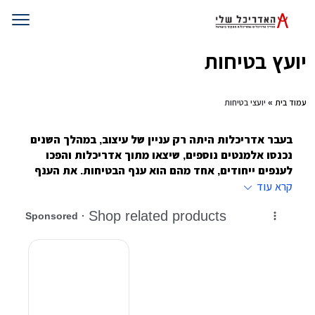
יועץ בטיחות
עמוד בית
» יועצי בטיחות
בעבר אדריכלות היתה רק עניין של עיצוב, במהלך השנים
נכנסו אלמנטים נוספים, שיצאו מתוך אדריכלות והפכו
לענפים ייחודים, אחד מהם הוא ענף הבטיחות. את הענף
מובילים יועצי בטיחות שעובדים עם גורמים פרטיים
,
קרא עוד
עסקיים וממסדיים
אומרים שאחד הדברים הנוראיים שיכולים לקרות לאדם זה שהוא
יעבור תאונה דווקא בביתו. דווקא בכור מחצבתו הוא ייפגע.
הסכנה לכך קטנה כאשר מכניסים בעת תהליכי הבנייה גורם
מוסמך ובעל ניסיון לבטיחות. יועץ בטיחות שמו. הוא האיש
שאמור לבדוק האם המבנה עומד בתקנים מסוימים, ולייעץ כדי
לשפר את עניין הבטיחות במבנה
.