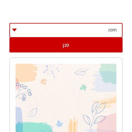
בכור מחצבתו הוא ייפגע. הסכנה לכך קטנה כאשר
מכניסים בעת תהליכי הבנייה גורם מוסמך ובעל
ניסיון לבטיחות. יועץ בטיחות שמו. הוא האיש
שאמור לבדוק האם המבנה עומד בתקנים
חיפה
מסוימים, ולייעץ כדי לשפר את עניין הבטיחות
במבנה
.
סנן
כיצד משפרים את הבטיחות במבנה
מעקות באזורים עם סיכון להחלקה
חלונות בגובה שילדים לא יכולים להגיע אליהם
מסלולי גישה לבעלי כיסא גלגלים
כיסויים לשקעים בחשמל
הצבת מיכלים לכיבוי שריפה בחדרים מרכזיים