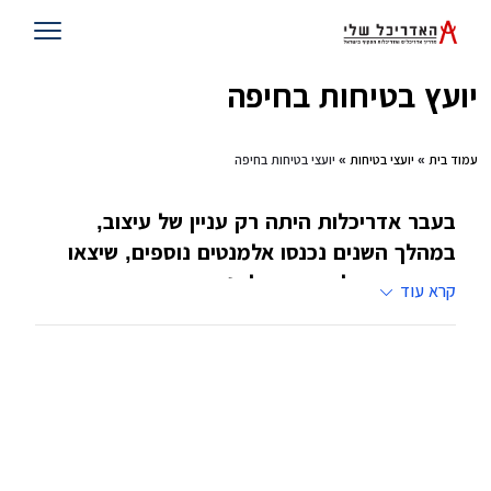
יועץ בטיחות בחיפה
עמוד בית
»
יועצי בטיחות
» יועצי בטיחות בחיפה
בעבר אדריכלות היתה רק עניין של עיצוב,
במהלך השנים נכנסו אלמנטים נוספים, שיצאו
מתוך אדריכלות והפכו לענפים ייחודים, אחד
קרא עוד
מהם הוא ענף הבטיחות. את הענף מובילים יועצי
בטיחות שעובדים עם גורמים פרטיים
,
עסקיים
וממסדיים
אומרים שאחד הדברים הנוראיים שיכולים לקרות
לאדם זה שהוא יעבור תאונה דווקא בביתו. דווקא