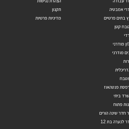
דר עבודה
הצהרת נגישות
רי אמבטיה
תקנון
ץ בתים פרטיים
מדיניות פרטיות
טבח קטן
די
ון מודרני
ים מודרני
רות
דריכלית
מטבח
רפסת פנטהאוז
רד ביתי
ות פתוח
ר חדר שינה הורים
ר לנערה בת 12