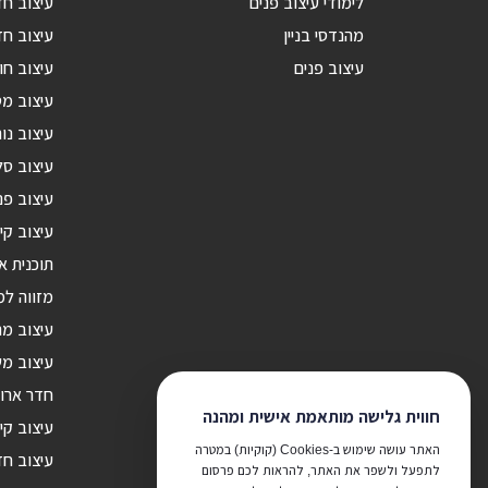
לימודי עיצוב פנים
עיצוב ח
מהנדסי בניין
עיצוב חד
עיצוב פנים
עיצוב חו
עיצוב מ
עיצוב נור
עיצוב סל
עיצוב פנ
עיצוב קי
תוכנית א
מזווה ל
עיצוב מ
עיצוב מש
חדר ארונ
חווית גלישה מותאמת אישית ומהנה
עיצוב קי
האתר עושה שימוש ב-Cookies (קוקיות) במטרה
עיצוב חד
לתפעל ולשפר את האתר, להראות לכם פרסום