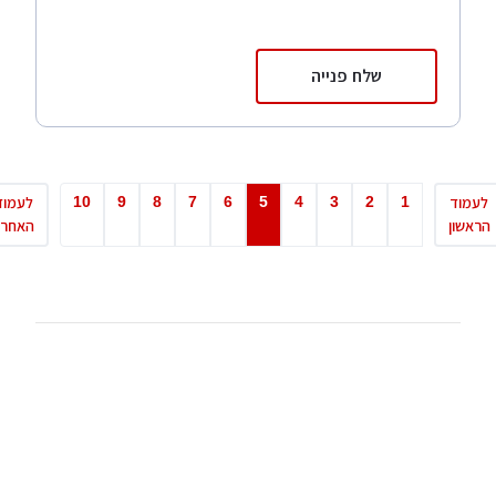
שלח פנייה
10
9
8
7
6
5
4
3
2
1
מוד
לעמוד
שון
האחרון