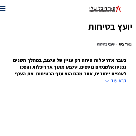
ועץ בטיחות
וד בית
» יועצי בטיחות
בעבר אדריכלות היתה רק עניין של עיצוב, במהלך השנים
נכנסו אלמנטים נוספים, שיצאו מתוך אדריכלות והפכו
לענפים ייחודים, אחד מהם הוא ענף הבטיחות. את הענף
מובילים יועצי בטיחות שעובדים עם גורמים פרטיים
,
קרא עוד
עסקיים וממסדיים
אומרים שאחד הדברים הנוראיים שיכולים לקרות לאדם זה שהוא
יעבור תאונה דווקא בביתו. דווקא בכור מחצבתו הוא ייפגע.
הסכנה לכך קטנה כאשר מכניסים בעת תהליכי הבנייה גורם
מוסמך ובעל ניסיון לבטיחות. יועץ בטיחות שמו. הוא האיש
שאמור לבדוק האם המבנה עומד בתקנים מסוימים, ולייעץ כדי
לשפר את עניין הבטיחות במבנה
.