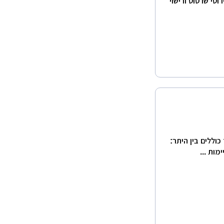
וטי שרטוט ורישוי
וללים בין היתר:
מות ...