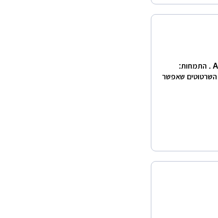
אני הנדסאי אדריכלות ועיצוב פנים. בעל ניסיון רב בAUTOCAD . התמחות:
 השרטוטים שאפשר