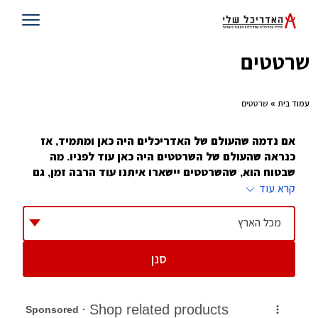
שרטטים
עמוד בית
» שרטטים
אם נדמה שהעולם של האדריכלים היה כאן ומתמיד, אז
כנראה שהעולם של השרטטים היה כאן עוד לפניו. מה
שבטוח הוא, שהשרטטים יישארו איתנו עוד הרבה זמן, גם
אם הכלים בהם הם משתמשים, מעט השתנו
קרא עוד
אמנם מטרתם של השרטטים נשארה דומה (לרוב), לשמור על
מכל הארץ
המבנה ישר, אך הכלים שבידיהם השתנו, כיום לשרטטים יש
אפשרות להשתמש בתוכנות מחשב, כלי מדידה אחרים, ובעיקר
סנן
בידע וניסיון שבעבר לא היו. מה שרק מוכיח, עד כמה עולם
השרטוט היה מתקדם אז, כמה הוא מתקדם היום ולא נשכח,
כמה הוא חשוב לנו היום.