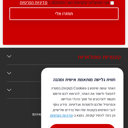
אני מאשר/ת שקראתי ואני מסכים/ה ל
מדיניות הפרטיות
קטגוריות פופולאריות
תוכן מומלץ
חווית גלישה מותאמת אישית ומהנה
האתר עושה שימוש ב-Cookies (קוקיות) במטרה
כללי
לתפעל ולשפר את האתר, להראות לכם פרסום
הקשור לעדכונים על סמך הרגלי הגלישה
והפרופיל שלכם ולמטרות אנליטיות. מידע נוסף
לגבי השימוש בקוקיות שלו ושל צדדים שלישיים,
צריכים ייעוץ מהמקצוענים שלנו? נשמח לעמוד לרשותכם
וכן כיצד להסיר קוקיות, נמצא ב-
מדיניות הפרטיות
.
073-7540442