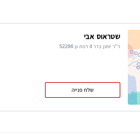
רות
ת מודרני
ון קטן
שטראוס אבי
י בניין
ד''ר יוחנן בדר 4 רמת גן 52286
ירת קבלן
ויות
שלח פנייה