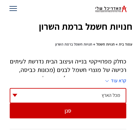
חנויות חשמל ברמת השרון
עמוד בית
»
חנויות חשמל
» חנויות חשמל ברמת השרון
כחלק מפרוייקטי בנייה ועיצוב הבית נדרשת לעיתים
רכישה של מוצרי חשמל לבנים (מכונות כביסה,
מקררים, מדיחים, מייבשים), נדרש לרהט את
קרא עוד
המטבח (תנור stand alone או בילד אין, כיריים,
מיקסרים, טוסטרים, מיקרוגל ועוד ועוד). בקצה
מכל הארץ
העליון נמצאים מערכות קולנוע ביתי וטלויזיות
סנן
והרשימה ממשיכה עם מוצרים נוספים. בתהליך
בנייה או שיפוץ, נסו לעבוד עם חנות אחת שתספק
את כלל המוצרים בצורה אמינה ותדע לתת לכם גם