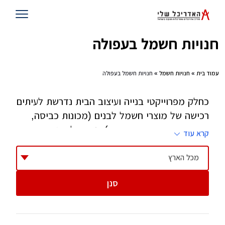
חנויות חשמל בעפולה
עמוד בית
»
חנויות חשמל
» חנויות חשמל בעפולה
כחלק מפרוייקטי בנייה ועיצוב הבית נדרשת לעיתים
רכישה של מוצרי חשמל לבנים (מכונות כביסה,
מקררים, מדיחים, מייבשים), נדרש לרהט את
קרא עוד
המטבח (תנור stand alone או בילד אין, כיריים,
מיקסרים, טוסטרים, מיקרוגל ועוד ועוד). בקצה
מכל הארץ
העליון נמצאים מערכות קולנוע ביתי וטלויזיות
סנן
והרשימה ממשיכה עם מוצרים נוספים. בתהליך
בנייה או שיפוץ, נסו לעבוד עם חנות אחת שתספק
את כלל המוצרים בצורה אמינה ותדע לתת לכם גם