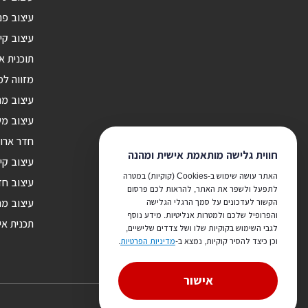
עיצוב פנ
עיצוב קי
תוכנית א
מזווה ל
עיצוב מ
עיצוב מש
חדר ארונ
חווית גלישה מותאמת אישית ומהנה
עיצוב קי
האתר עושה שימוש ב-Cookies (קוקיות) במטרה
עיצוב חד
לתפעל ולשפר את האתר, להראות לכם פרסום
הקשור לעדכונים על סמך הרגלי הגלישה
עיצוב מר
והפרופיל שלכם ולמטרות אנליטיות. מידע נוסף
תכנית אי
לגבי השימוש בקוקיות שלו ושל צדדים שלישיים,
וכן כיצד להסיר קוקיות, נמצא ב-
מדיניות הפרטיות
.
אישור