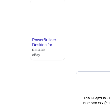
 פרוייקטים מאז
טור) צבי אייכבאום