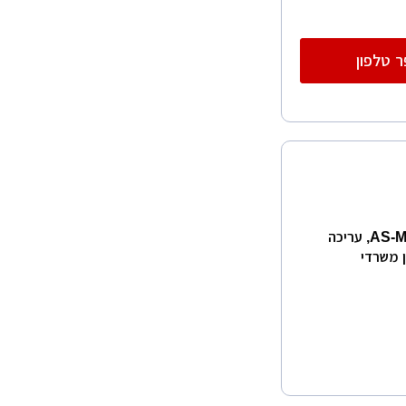
 טלפון
היי חברים אני משרטט אוטוקאד - תוכניות עבודה לביצוע, AS-MADE, עריכה
ן משרדי