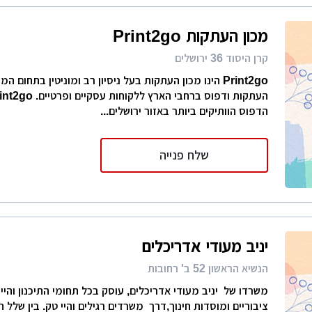
מכון העתקות Print2go
קרן היסוד 36 ירושלים
Print2go הינו מכון העתקות בעל ניסיון רב ומוניטין בתחום 
הדפוס הוותיקים ביותר באזור ירושלים...
שלח פנייה
יניב מעודי אדריכלים
הנשיא הראשון 52 ב' רחובות
משרדו של יניב מעודי אדריכלים, עוסק בכל תחומי התיכנון והיי
ציבוריים ומוסדות חינוך,דרך משרדים רגילים והיי טק. בין שלל ה