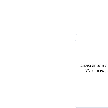
נות מתמחה בעיצוב
ובניית דגמים ארכיטקטוניים . אורון, נולד בתל אביב בשנת 1958 , שירת בצה"ל