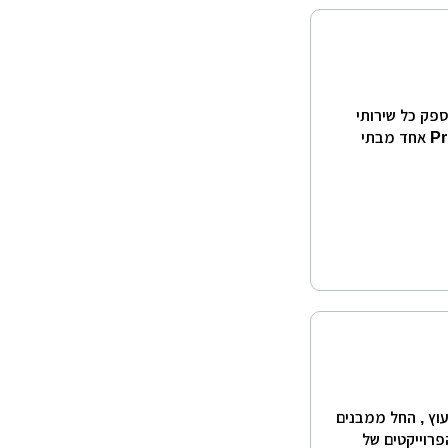
המספק כל שירותי
העתקות ודפוס ברחבי הארץ ללקוחות עסקיים ופרטיים. Print2go אחד מבתי
עוץ , החל ממבנים
פרוייקטים של