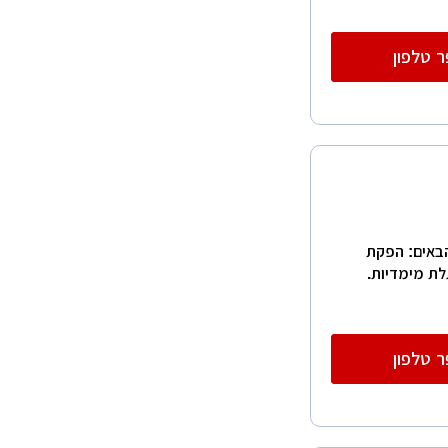
 טלפון
מים הבאים: הפקת
לת מימדיות.
 טלפון