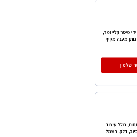
די פיטר קלייזמר,
טת תל אביב משנת 2004. הסטודיו נותן מענה מקיף
 טלפון
תחום, כולל עיצוב
ביוב, דלק, חשמל