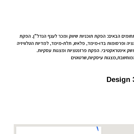
רות
ת מודרני
ון קטן
י ומתמחה בתחומים הבאים: הפקת תוכניות שיווק ומכר לענף הנדל"ן. הפקת
י בניין
יה ופרסומות בדו-מימד, פלאש, תלת-מימד, למדיות הטלוויזיה
שק אינטראקטיבי. הפקת פרזנטציות ומצגות עסקיות.
ירת קבלן
מוחשבת,מצגות עיסקיות,שרטוטים
ויות
Design 