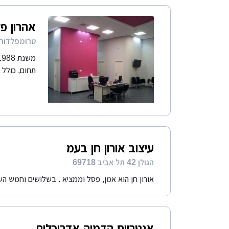
אהרון פ
טרומפלדור 3 ראשון לציו
תחום, כולל ע
עיצוב אורון חן בעמ
הגולן 42 תל אביב 69718
אורון חן הוא אמן, פסל וממציא . בשלושים וחמש הש
אנטרייס הדמיה אדריכלית