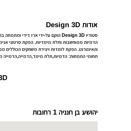
עיצוב קי
עיצוב בי
אודות Design 3D
עיצוב סל
סטודיו Design 3D הוקם על-ידי ארז דיד
עיצוב לוב
הדמיות ממוחשבות ותלת מימדיות. הפקת סרטוני אנימצ
והאינטרנט. הפקת לומדות ויצירת משחקים הכוללים ממ
עיצוב ד
תחומי התמחות: הדמיות,תלת מימד,הדמייה,הדמייה מ
עיצוב חנ
3D
יהושע בן חנניה 1 רחובות