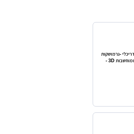
דריכלי -גרמושקות
-היתרים -רישוי עסקים -בינוי ערים -תשריטים לתב\"ע -הדמיות ממוחשבות 3D -