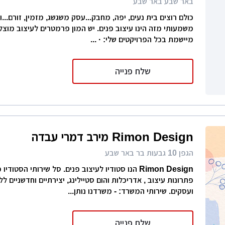
באר שבע באר שבע
כולם רוצים בית נעים, יפה, מחבק...עסק משגשג, מזמין, זורם...ו
משמעותי מזה הינו עיצוב פנים. יש המון פרמטרים לעיצוב מוצל
מיישמת בכל הפרויקטים שלי: · ...
שלח פנייה
Rimon Design מירב דמרי עבדה
הגפן 10 גבעות בר באר שבע
Rimon Design הנו סטודיו לעיצוב פנים. סל שירותי הסטודי
פתרונות עיצוב , אדריכלות והום סטיילינג, יצירתיים וחדשניים ל
ועסקים. שירותי המשרד: - משרדנו נותן...
שלח פנייה