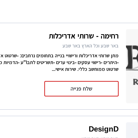
רות
ת מודרני
ון קטן
רחימה - שרותי אדריכלות
י בניין
באר שבע וכל הארץ באר שבע
ירת קבלן
מתן שרותי אדריכלות ורישויי בנייה בתחומים נרחבים: -שרטוט א
ויות
שרטוט ממוחשב כללי. שירות אישי...
שלח פנייה
DesignD