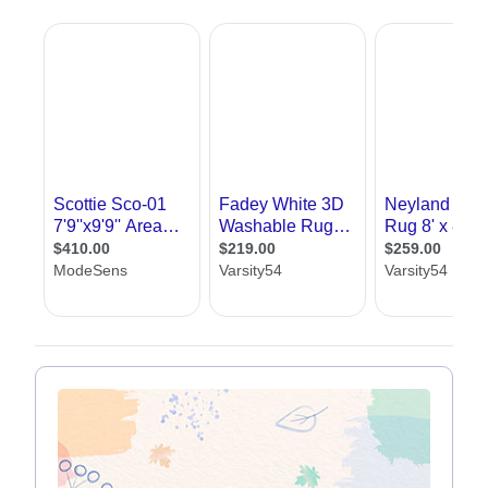
הבית מבפנים, מיקום הרהיטים, עיצוב החדרים,
עיצוב קירות ומה לא. אך עם הזמן התפתחו להם
ענפים שונים שיצקו לעצמם תוכן משלהם. דוגמא
עיצוב פנג שווי, הלבשת בית, הום סטיילינג ועוד.
עיצוב פנים נשאר היהלום שבכתר
רבים תוהים מה ההבדל בין עיצוב פנים לאדריכלות,
ובכן, בזמן שאדריכלות עוסקת בעיצוב המבנה
כולו, עיצוב פנים אחראי רק על
עיצוב החללים
הפנימיים
. הם יתעסקו יותר עם היופי ופחות עם
העיצוב מהזוויות ההנדסיות שלו. זה כמובן לא
מפחית מחשיבותם, ולמען האמת, כאשר בוחנים
בית, יש מי שממהר לבחון אותו קודם מבפנים ואחר
כך את המבנה שלו.