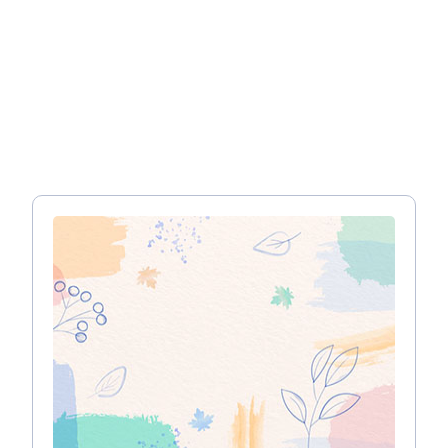
הבית מבפנים, מיקום הרהיטים, עיצוב החדרים,
עיצוב קירות ומה לא. אך עם הזמן התפתחו להם
ענפים שונים שיצקו לעצמם תוכן משלהם. דוגמא
עיצוב פנג שווי, הלבשת בית, הום סטיילינג ועוד.
עיצוב פנים נשאר היהלום שבכתר
רבים תוהים מה ההבדל בין עיצוב פנים לאדריכלות,
ובכן, בזמן שאדריכלות עוסקת בעיצוב המבנה
כולו, עיצוב פנים אחראי רק על
עיצוב החללים
הפנימיים
. הם יתעסקו יותר עם היופי ופחות עם
העיצוב מהזוויות ההנדסיות שלו. זה כמובן לא
מפחית מחשיבותם, ולמען האמת, כאשר בוחנים
בית, יש מי שממהר לבחון אותו קודם מבפנים ואחר
כך את המבנה שלו.