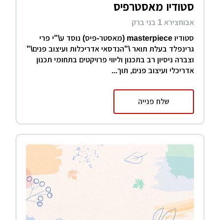
סטודיו מאסטרפיס
אבוחצירא 1 בני ברק
סטודיו masterpiece (מאסטר-פיס) נוסד ע\"י פרי
גרינפלד בעלת תואר \"הנדסאי אדריכלות ועיצוב פנים\"
וצברה ניסיון רב בתכנון וליווי פרויקטים בתחומי תכנון
אדריכלי ועיצוב פנים, תוך...
שלח פנייה