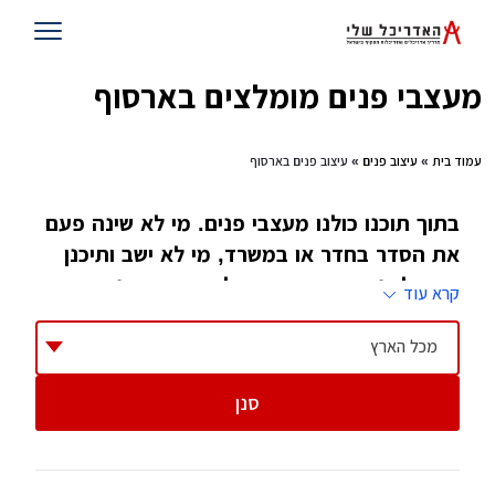
מעצבי פנים מומלצים בארסוף
עמוד בית
»
עיצוב פנים
» עיצוב פנים בארסוף
בתוך תוכנו כולנו מעצבי פנים. מי לא שינה פעם
את הסדר בחדר או במשרד, מי לא ישב ותיכנן
כיצד לשנות את העיצוב של הבית מבפנים. רק
קרא עוד
מעטים הלכו ולמדו את זה. הם גם הטובים ביותר
בתחום
מכל הארץ
סנן
ספק אם כאשר המציאו המקצוע עיצוב פנים, מישהו
חשב שיהיו לו כל כך הרבה ענפים. אחרי הכל,
עיצוב פנים מגלם בתוכו הכל, עיצוב של מבנה