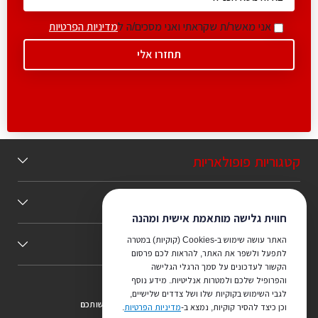
אני מאשר/ת שקראתי ואני מסכים/ה ל
מדיניות הפרטיות
קטגוריות פופולאריות
תוכן מומלץ
חווית גלישה מותאמת אישית ומהנה
האתר עושה שימוש ב-Cookies (קוקיות) במטרה
כללי
לתפעל ולשפר את האתר, להראות לכם פרסום
הקשור לעדכונים על סמך הרגלי הגלישה
והפרופיל שלכם ולמטרות אנליטיות. מידע נוסף
לגבי השימוש בקוקיות שלו ושל צדדים שלישיים,
צריכים ייעוץ מהמקצוענים שלנו? נשמח לעמוד לרשותכם
וכן כיצד להסיר קוקיות, נמצא ב-
מדיניות הפרטיות
.