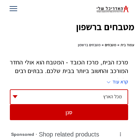
מטבחים ברשפון
עמוד בית
»
מטבחים
» מטבחים ברשפון
מרכז הבית, מרכז הכובד - המטבח הוא אולי החדר
המורכב והחשוב ביותר בבית שלכם. בבתים רבים
אנחנו מעבירים את רוב שעות הערות במטבח,
קרא עוד
בשיחות, בארוחות, בויכוחים ושיחות טלפון -
המטבח רואה הכל. ריכזנו עבורכם רשימת חברות
מכל הארץ
מטבחים מומלצים ונגרים שעושים מטבחים באופן
סנן
עצמאי. על ההבדלים תוכלו לקרוא במאמר
שעשינו.