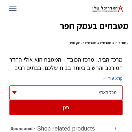
מטבחים בעמק חפר
עמוד בית
»
מטבחים
» מטבחים בעמק חפר
מרכז הבית, מרכז הכובד - המטבח הוא אולי החדר
המורכב והחשוב ביותר בבית שלכם. בבתים רבים
אנחנו מעבירים את רוב שעות הערות במטבח,
קרא עוד
בשיחות, בארוחות, בויכוחים ושיחות טלפון -
המטבח רואה הכל. ריכזנו עבורכם רשימת חברות
מכל הארץ
מטבחים מומלצים ונגרים שעושים מטבחים באופן
סנן
עצמאי. על ההבדלים תוכלו לקרוא במאמר
שעשינו.