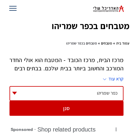
מטבחים בכפר שמריהו
עמוד בית
»
מטבחים
» מטבחים בכפר שמריהו
מרכז הבית, מרכז הכובד - המטבח הוא אולי החדר
המורכב והחשוב ביותר בבית שלכם. בבתים רבים
אנחנו מעבירים את רוב שעות הערות במטבח,
קרא עוד
בשיחות, בארוחות, בויכוחים ושיחות טלפון -
המטבח רואה הכל. ריכזנו עבורכם רשימת חברות
כפר שמריהו
מטבחים מומלצים ונגרים שעושים מטבחים באופן
סנן
עצמאי. על ההבדלים תוכלו לקרוא במאמר
שעשינו.