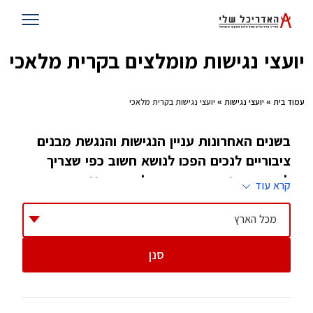
יועצי נגישות מומלצים בקרית מלאכי
עמוד בית
»
יועצי נגישות
» יועצי נגישות בקרית מלאכי
בשנים האחרונות עניין הנגישות והנגשת מבנים
ציבוריים לנכים הפכו לנושא חשוב כפי שצריך
להיות. מבני ציבור חייבים להיות מונגשים ברמה
קרא עוד
גבוהה ביותר לכל אדם במדינת ישראל
מכל הארץ
החל מאוגוסט 2009, התקנות מחייבות שהגשת
סנן
בקשה להיתר לכל מבנה ציבורי או מסחרי, חייבת
לכלול בדיקה ואישור של מורשה נגישות. גם בניינים
(מעל 6 קומות) מחוייבים לבדיקה ואישור שכזה. זה