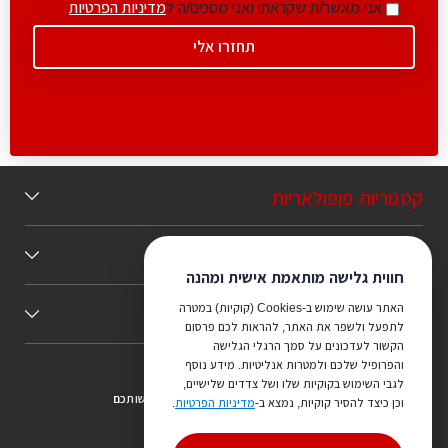
אני מאשר/ת שקראתי ואני מסכים/ה ל
מדיניות הפרטיות
קטגוריות פופולאריות
תוכן מומלץ
חווית גלישה מותאמת אישית ומהנה
האתר עושה שימוש ב-Cookies (קוקיות) במטרה
כללי
לתפעל ולשפר את האתר, להראות לכם פרסום
הקשור לעדכונים על סמך הרגלי הגלישה
והפרופיל שלכם ולמטרות אנליטיות. מידע נוסף
לגבי השימוש בקוקיות שלו ושל צדדים שלישיים,
צריכים ייעוץ מהמקצוענים שלנו? נשמח לעמוד לרשותכם
וכן כיצד להסיר קוקיות, נמצא ב-
מדיניות הפרטיות
.
073-7540442