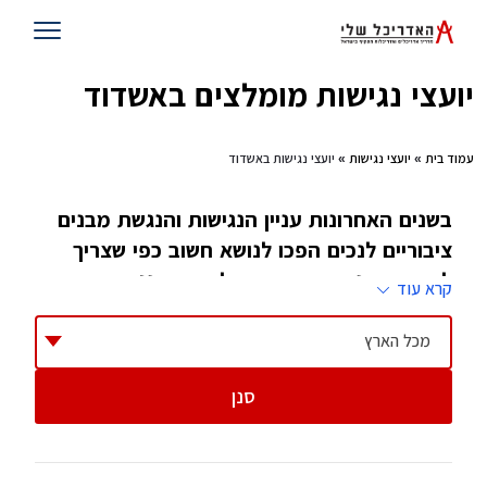
יועצי נגישות מומלצים באשדוד
עמוד בית
»
יועצי נגישות
» יועצי נגישות באשדוד
בשנים האחרונות עניין הנגישות והנגשת מבנים
ציבוריים לנכים הפכו לנושא חשוב כפי שצריך
להיות. מבני ציבור חייבים להיות מונגשים ברמה
קרא עוד
גבוהה ביותר לכל אדם במדינת ישראל
מכל הארץ
החל מאוגוסט 2009, התקנות מחייבות שהגשת
סנן
בקשה להיתר לכל מבנה ציבורי או מסחרי, חייבת
לכלול בדיקה ואישור של מורשה נגישות. גם בניינים
(מעל 6 קומות) מחוייבים לבדיקה ואישור שכזה. זה