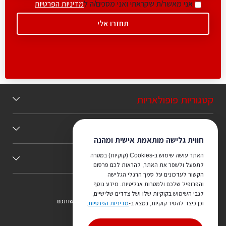
אני מאשר/ת שקראתי ואני מסכים/ה ל
מדיניות הפרטיות
קטגוריות פופולאריות
תוכן מומלץ
חווית גלישה מותאמת אישית ומהנה
האתר עושה שימוש ב-Cookies (קוקיות) במטרה
כללי
לתפעל ולשפר את האתר, להראות לכם פרסום
הקשור לעדכונים על סמך הרגלי הגלישה
והפרופיל שלכם ולמטרות אנליטיות. מידע נוסף
לגבי השימוש בקוקיות שלו ושל צדדים שלישיים,
צריכים ייעוץ מהמקצוענים שלנו? נשמח לעמוד לרשותכם
וכן כיצד להסיר קוקיות, נמצא ב-
מדיניות הפרטיות
.
073-7540442