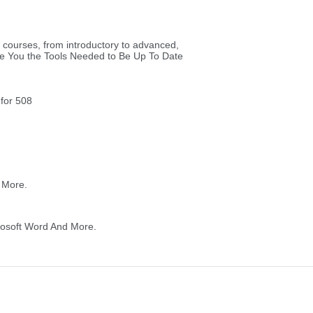
רות
ת מודרני
ון קטן
י בניין
ירת קבלן
ויות