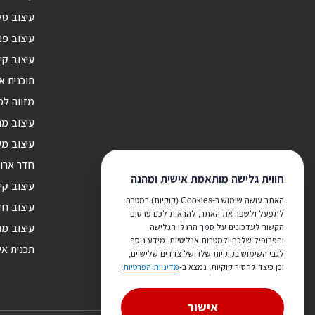
עיצוב סל
עיצוב פנ
עיצוב קי
תוכנית א
מזווה ל
עיצוב מ
עיצוב מש
חדר ארונ
חווית גלישה מותאמת אישית ומהנה
עיצוב קי
האתר עושה שימוש ב-Cookies (קוקיות) במטרה
עיצוב חד
לתפעל ולשפר את האתר, להראות לכם פרסום
הקשור לעדכונים על סמך הרגלי הגלישה
עיצוב מר
והפרופיל שלכם ולמטרות אנליטיות. מידע נוסף
תכנית אי
לגבי השימוש בקוקיות שלו ושל צדדים שלישיים,
וכן כיצד להסיר קוקיות, נמצא ב-
מדיניות הפרטיות
.
אישור