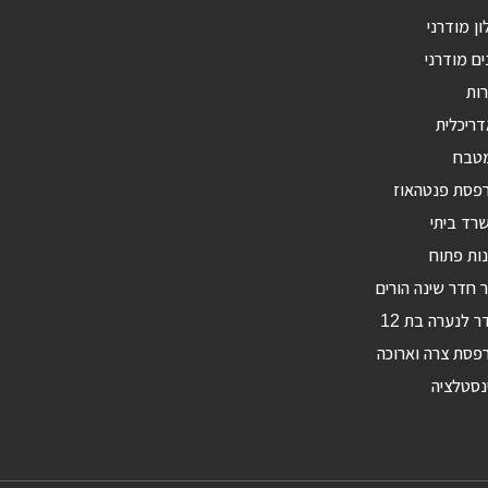
ון מודרני
ים מודרני
רות
דריכלית
מטבח
רפסת פנטהאוז
רד ביתי
ות פתוח
ר חדר שינה הורים
ר לנערה בת 12
פסת צרה וארוכה
נסטלציה