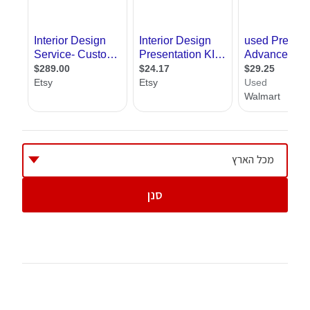
האקדמית זו המוכרת לנו, ורמת החובבים, קורסים
לעיצוב פנים שנלמדים במסגרת של מתנ"סים
וסדנאות שונות, ומטרתן ללמד אותנו באופן אישי
את רזי המקצוע בלי מטרה להפוך אותנו למעצבי
פנים מקצועיים.
אנחנו באתר אדריכל שלי מציגים בפניכם את כל
המידע על לימודי עיצוב פנים ברמה האקדמית.
אצלנו תוכלו לקבל מידע על מוסדות לימוד,
מכל הארץ
מסלולי לימוד רגילים ומשולבים, תוכלו לקרוא
סנן
מאמרים בתחום , ליהנות מעזרה של מומחי הפורום
בעניין ועוד. כל המידע שנמצא אצלנו נועד לעזור
לכם למצוא את המסלול המתאים לכם במוסד
הטוב ביותר, כדי שתוכלו לעסוק ב
עיצוב פנים
באופן מקצועי
.