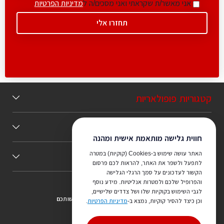
אני מאשר/ת שקראתי ואני מסכים/ה ל
מדיניות הפרטיות
קטגוריות פופולאריות
תוכן מומלץ
חווית גלישה מותאמת אישית ומהנה
האתר עושה שימוש ב-Cookies (קוקיות) במטרה
כללי
לתפעל ולשפר את האתר, להראות לכם פרסום
הקשור לעדכונים על סמך הרגלי הגלישה
והפרופיל שלכם ולמטרות אנליטיות. מידע נוסף
לגבי השימוש בקוקיות שלו ושל צדדים שלישיים,
צריכים ייעוץ מהמקצוענים שלנו? נשמח לעמוד לרשותכם
וכן כיצד להסיר קוקיות, נמצא ב-
מדיניות הפרטיות
.
073-7540442