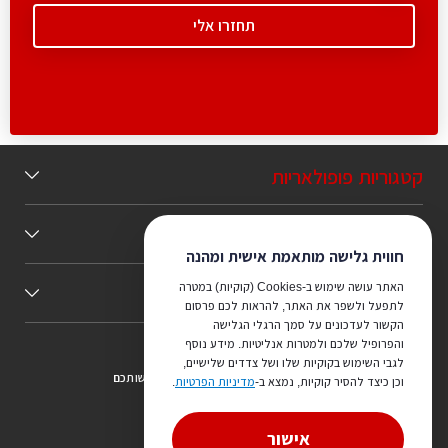
קטגוריות פופולאריות
תוכן מומלץ
חווית גלישה מותאמת אישית ומהנה
האתר עושה שימוש ב-Cookies (קוקיות) במטרה
כללי
לתפעל ולשפר את האתר, להראות לכם פרסום
הקשור לעדכונים על סמך הרגלי הגלישה
והפרופיל שלכם ולמטרות אנליטיות. מידע נוסף
לגבי השימוש בקוקיות שלו ושל צדדים שלישיים,
צריכים ייעוץ מהמקצוענים שלנו? נשמח לעמוד לרשותכם
וכן כיצד להסיר קוקיות, נמצא ב-
מדיניות הפרטיות
.
073-7540442
אישור