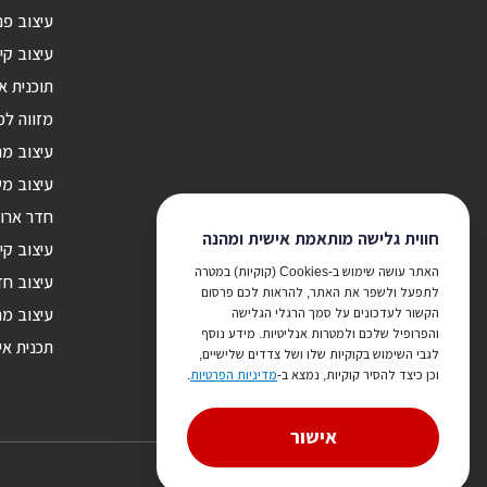
עיצוב פנ
עיצוב קי
תוכנית א
מזווה ל
עיצוב מ
עיצוב מש
חדר ארונ
חווית גלישה מותאמת אישית ומהנה
עיצוב קי
האתר עושה שימוש ב-Cookies (קוקיות) במטרה
עיצוב חד
לתפעל ולשפר את האתר, להראות לכם פרסום
הקשור לעדכונים על סמך הרגלי הגלישה
עיצוב מר
והפרופיל שלכם ולמטרות אנליטיות. מידע נוסף
תכנית אי
לגבי השימוש בקוקיות שלו ושל צדדים שלישיים,
וכן כיצד להסיר קוקיות, נמצא ב-
מדיניות הפרטיות
.
אישור