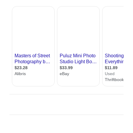
אדריכלות. התמחות זו זוכה להצלחה בקרב צעירים,
הן בגלל הדרישה הגבוהה של כלי התקשורת שונים
ובפרט מגזינים לאדריכלות ולעיצוב, למומחים
בתחום וכן בגלל שמשרדי
אדריכלים
נוהגים
להעסיק צלמי אדריכלות שיעבדו איתם.
במסגרת צילום אדריכלות , נוהג הצלם לצלם את
המבנה מזוויות שונות, להציג כיצד נראה
עיצוב
פנים
שלו בהיבטים משתנים תוך ניסיון לחשוף
לצופה את מה שהמבנה או החדר רוצים להביע.
צילום אדריכלות נפוץ בעיקר כאשר רוצים לצלם
מטבחים, חדרי שינה , סלון או מרפסת. לעיתים
התמונה שהצלם מצליח להוציא מהמבנה , תגרום
לנו את המהות שלו גם בלי שנהיה שם