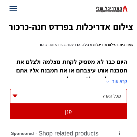
צילום אדריכלות בפרדס חנה-כרכור
עמוד בית
»
צילום אדריכלות
» צילום אדריכלות בפרדס חנה-כרכור
היום כבר לא מספיק לקחת מצלמה ולצלם את
המבנה אותו עיצבתם או את המבנה אליו אתם
אמורים לעבור לגור כדי להרשים את החברים
קרא עוד
ואת המשפחה. לכן אנחנו מציעים לכם צלמי
אדריכלות מובילים שידאגו להציג את המבנה כמו
מכל הארץ
בגלוייה
סנן
במסגרת קורסי צילום שנפתחים חדשות לבקרים,
אחת ההתמחויות שזוכות לביקוש רב, היא צילום