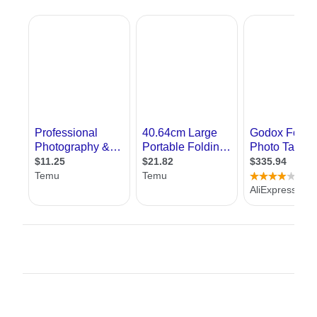
אדריכלות. התמחות זו זוכה להצלחה בקרב צעירים,
הן בגלל הדרישה הגבוהה של כלי התקשורת שונים
ובפרט מגזינים לאדריכלות ולעיצוב, למומחים
בתחום וכן בגלל שמשרדי
אדריכלים
נוהגים
להעסיק צלמי אדריכלות שיעבדו איתם.
במסגרת צילום אדריכלות , נוהג הצלם לצלם את
המבנה מזוויות שונות, להציג כיצד נראה
עיצוב
פנים
שלו בהיבטים משתנים תוך ניסיון לחשוף
לצופה את מה שהמבנה או החדר רוצים להביע.
צילום אדריכלות נפוץ בעיקר כאשר רוצים לצלם
מטבחים, חדרי שינה , סלון או מרפסת. לעיתים
התמונה שהצלם מצליח להוציא מהמבנה , תגרום
לנו את המהות שלו גם בלי שנהיה שם