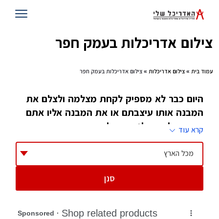
צילום אדריכלות בעמק חפר
עמוד בית
»
צילום אדריכלות
» צילום אדריכלות בעמק חפר
היום כבר לא מספיק לקחת מצלמה ולצלם את
המבנה אותו עיצבתם או את המבנה אליו אתם
אמורים לעבור לגור כדי להרשים את החברים
קרא עוד
ואת המשפחה. לכן אנחנו מציעים לכם צלמי
אדריכלות מובילים שידאגו להציג את המבנה כמו
מכל הארץ
בגלוייה
סנן
במסגרת קורסי צילום שנפתחים חדשות לבקרים,
אחת ההתמחויות שזוכות לביקוש רב, היא צילום