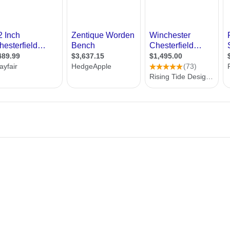
רות
ת מודרני
ון קטן
י בניין
ירת קבלן
ויות