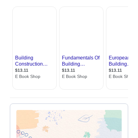
לעצב את המבנה מבחינת המראה, המהנדס מעצב
אותו מבחינה בטיחותית , בכל הרמות. ואין מה
לעשות, כאשר מדובר על מבנים יופי ובטיחות
הולכים ביחד, ומכאן גם ששניהם לא יכולים אחד
בלי השני
אתר אדריכל שלי, מציג לכם את עולם מהנדסי
בניין, מזוויות שונות. זווית ראשונה היא של
המהנדסים עצמם באמצעות כרטיסי עסק מפורטים
של כל מהנדס, זווית שנייה היא הזווית של
המאמרים המקצועיים בתחום, הזווית השלישית היא
של טופס הפנייה בו תוכלו להשאיר פרטים וליהנות
מקשר ישיר עם מהנדסי בניין.