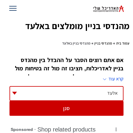
מהנדסי בניין מומלצים באלעד
עמוד בית
»
מהנדסי בניין
» מהנדסי בניין באלעד
אם אתם רוצים הסבר על ההבדל בין מהנדס
בניין לאדריכלות, תציבו זה מול זה בטיחות מול
יופי, אם אתם רוצים לדעת כמה אחד הולך עם
קרא עוד
השני, תסתכלו על מסלולי הלימודים של שני
מקצועות אלו
אלעד
סנן
מהנדס בניין להבדיל מאדריכל לא מתעסק בעיצוב
המבנה, אלא הוא דואג שהמבנה יעמוד ויהיה
בטוח. במילים אחרות, בזמן שאדריכל אחראי כיצד