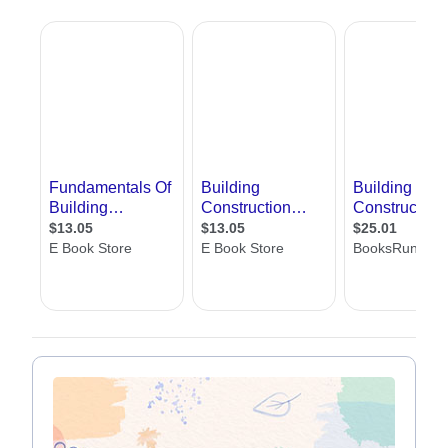
לעצב את המבנה מבחינת המראה, המהנדס מעצב
אותו מבחינה בטיחותית , בכל הרמות. ואין מה
לעשות, כאשר מדובר על מבנים יופי ובטיחות
הולכים ביחד, ומכאן גם ששניהם לא יכולים אחד
בלי השני
אתר אדריכל שלי, מציג לכם את עולם מהנדסי
בניין, מזוויות שונות. זווית ראשונה היא של
המהנדסים עצמם באמצעות כרטיסי עסק מפורטים
של כל מהנדס, זווית שנייה היא הזווית של
המאמרים המקצועיים בתחום, הזווית השלישית היא
של טופס הפנייה בו תוכלו להשאיר פרטים וליהנות
מקשר ישיר עם מהנדסי בניין.