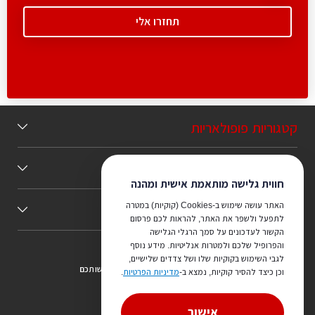
קטגוריות פופולאריות
תוכן מומלץ
חווית גלישה מותאמת אישית ומהנה
האתר עושה שימוש ב-Cookies (קוקיות) במטרה
כללי
לתפעל ולשפר את האתר, להראות לכם פרסום
הקשור לעדכונים על סמך הרגלי הגלישה
והפרופיל שלכם ולמטרות אנליטיות. מידע נוסף
לגבי השימוש בקוקיות שלו ושל צדדים שלישיים,
צריכים ייעוץ מהמקצוענים שלנו? נשמח לעמוד לרשותכם
וכן כיצד להסיר קוקיות, נמצא ב-
מדיניות הפרטיות
.
073-7540442
אישור