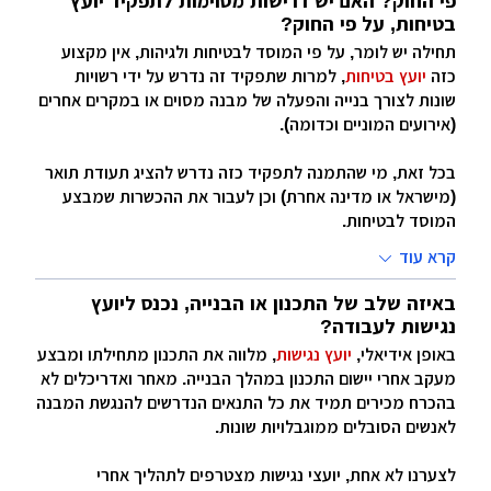
פי החוק? האם יש דרישות מסוימות לתפקיד יועץ
בטיחות, על פי החוק?
תחילה יש לומר, על פי המוסד לבטיחות ולגיהות, אין מקצוע
כזה
יועץ בטיחות
, למרות שתפקיד זה נדרש על ידי רשויות
שונות לצורך בנייה והפעלה של מבנה מסוים או במקרים אחרים
(אירועים המוניים וכדומה).
בכל זאת, מי שהתמנה לתפקיד כזה נדרש להציג תעודת תואר
(מישראל או מדינה אחרת) וכן לעבור את ההכשרות שמבצע
המוסד לבטיחות.
קרא עוד
באיזה שלב של התכנון או הבנייה, נכנס ליועץ
נגישות לעבודה?
באופן אידיאלי,
יועץ נגישות
, מלווה את התכנון מתחילתו ומבצע
מעקב אחרי יישום התכנון במהלך הבנייה. מאחר ואדריכלים לא
בהכרח מכירים תמיד את כל התנאים הנדרשים להנגשת המבנה
לאנשים הסובלים ממוגבלויות שונות.
לצערנו לא אחת, יועצי נגישות מצטרפים לתהליך אחרי