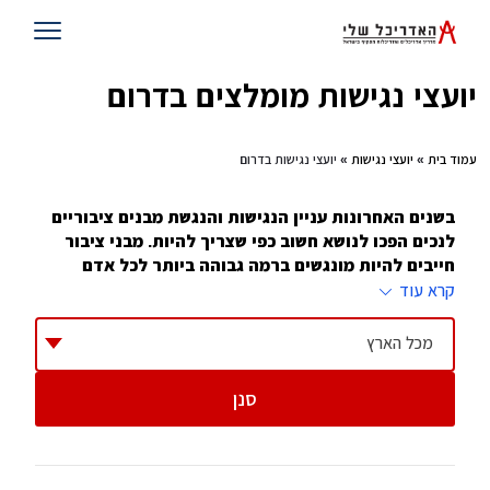
יועצי נגישות מומלצים בדרום
עמוד בית
»
יועצי נגישות
» יועצי נגישות בדרום
בשנים האחרונות עניין הנגישות והנגשת מבנים ציבוריים
לנכים הפכו לנושא חשוב כפי שצריך להיות. מבני ציבור
חייבים להיות מונגשים ברמה גבוהה ביותר לכל אדם
במדינת ישראל
קרא עוד
החל מאוגוסט 2009, התקנות מחייבות שהגשת בקשה להיתר
מכל הארץ
לכל מבנה ציבורי או מסחרי, חייבת לכלול בדיקה ואישור של
מורשה נגישות. גם בניינים (מעל 6 קומות) מחוייבים לבדיקה
סנן
ואישור שכזה. זה אומר שאי אפשר לבנות בניינים חדשים ללא
נגישות מלאה לנכים וכל הנדרש על פי התקנים.
הדבר יצר ביקוש גדול למורשי נגישות ואכן משרד המשפטים