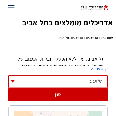
אדריכלים מומלצים בתל אביב
עמוד בית
»
אדריכלים
» אדריכלים בתל אביב
תל אביב, עיר ללא הפסקה ובירת העיצוב של
ישראל, היא המקום המושלם לחפש אדריכל
קרא עוד
שיהפוך את החלל שלכם ליצירת מופת אורבנית.
בין אם אתם חולמים על דירת גג מינימליסטית
תל אביב
בלב העיר, לופט תעשייתי בפלורנטין, או בית
סנן
פרטי עם נגיעות באוהאוס ביד אליהו – בתל
אביב תמצאו את האדריכל שידע להגשים את
החזון שלכם.