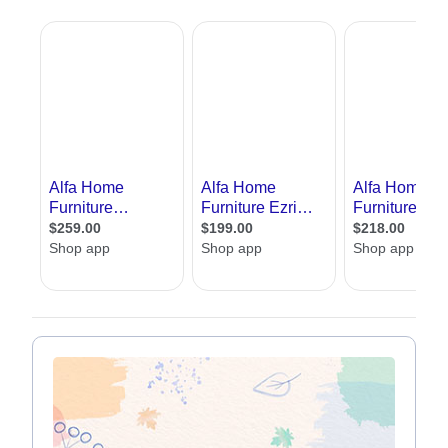
הבית מבפנים, מיקום הרהיטים, עיצוב החדרים,
עיצוב קירות ומה לא. אך עם הזמן התפתחו להם
ענפים שונים שיצקו לעצמם תוכן משלהם. דוגמא
עיצוב פנג שווי, הלבשת בית, הום סטיילינג ועוד.
עיצוב פנים נשאר היהלום שבכתר
רבים תוהים מה ההבדל בין עיצוב פנים לאדריכלות,
ובכן, בזמן שאדריכלות עוסקת בעיצוב המבנה
כולו, עיצוב פנים אחראי רק על
עיצוב החללים
הפנימיים
. הם יתעסקו יותר עם היופי ופחות עם
העיצוב מהזוויות ההנדסיות שלו. זה כמובן לא
מפחית מחשיבותם, ולמען האמת, כאשר בוחנים
בית, יש מי שממהר לבחון אותו קודם מבפנים ואחר
כך את המבנה שלו.