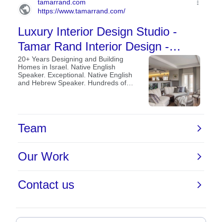
הבית מבפנים, מיקום הרהיטים, עיצוב החדרים,
עיצוב קירות ומה לא. אך עם הזמן התפתחו להם
ענפים שונים שיצקו לעצמם תוכן משלהם. דוגמא
עיצוב פנג שווי, הלבשת בית, הום סטיילינג ועוד.
עיצוב פנים נשאר היהלום שבכתר
רבים תוהים מה ההבדל בין עיצוב פנים לאדריכלות,
ובכן, בזמן שאדריכלות עוסקת בעיצוב המבנה
כולו, עיצוב פנים אחראי רק על
עיצוב החללים
הפנימיים
. הם יתעסקו יותר עם היופי ופחות עם
העיצוב מהזוויות ההנדסיות שלו. זה כמובן לא
מפחית מחשיבותם, ולמען האמת, כאשר בוחנים
בית, יש מי שממהר לבחון אותו קודם מבפנים ואחר
כך את המבנה שלו.