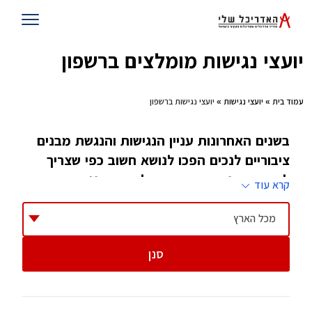
יועצי נגישות מומלצים ברשפון
עמוד בית
»
יועצי נגישות
» יועצי נגישות ברשפון
בשנים האחרונות עניין הנגישות והנגשת מבנים
ציבוריים לנכים הפכו לנושא חשוב כפי שצריך
להיות. מבני ציבור חייבים להיות מונגשים ברמה
קרא עוד
גבוהה ביותר לכל אדם במדינת ישראל
מכל הארץ
החל מאוגוסט 2009, התקנות מחייבות שהגשת
סנן
בקשה להיתר לכל מבנה ציבורי או מסחרי, חייבת
לכלול בדיקה ואישור של מורשה נגישות. גם בניינים
(מעל 6 קומות) מחוייבים לבדיקה ואישור שכזה. זה